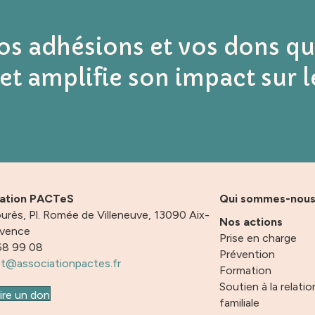
vos adhésions et vos dons q
et amplifie son impact sur l
iation PACTeS
Qui sommes-nou
urès, Pl. Romée de Villeneuve, 13090 Aix-
Nos actions
ovence
Prise en charge
68 99 08
Prévention
t@associationpactes.fr
Formation
Soutien à la relatio
ire un don
familiale