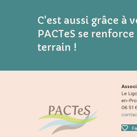
C'est aussi grâce à 
PACTeS se renforce 
terrain !
Assoc
Le Ligo
en-Pr
06 51 
contac
Fa