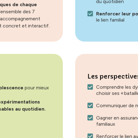
du quotidien
iques de chaque
 l’ensemble des 7
Renforcer leur p
 un accompagnement
le lien familial
concret et interactif.
Les perspectives
Comprendre les dy
dolescence
pour mieux
choisir ses « batail
 expérimentations
Communiquer de ma
isables au quotidien.
Gagner en assuranc
familiaux
Renforcer le lien 