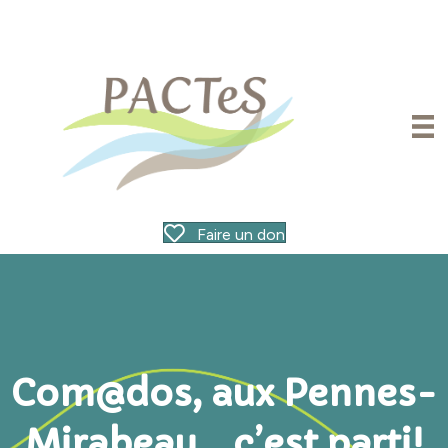
Faire un don
Com@dos, aux Pennes-
Mirabeau… c’est parti!