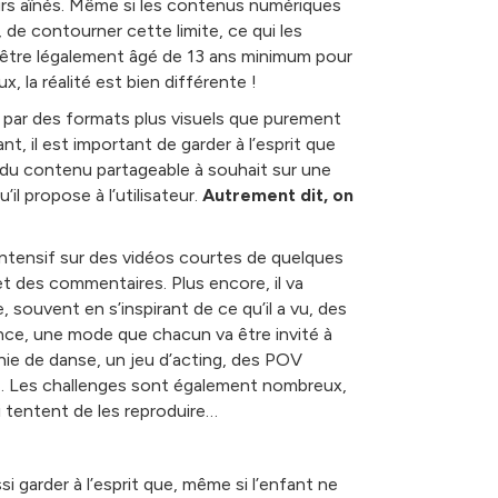
urs aînés. Même si les contenus numériques
x, de contourner cette limite, ce qui les
 être légalement âgé de 13 ans minimum pour
, la réalité est bien différente !
 par des formats plus visuels que purement
, il est important de garder à l’esprit que
 du contenu partageable à souhait sur une
’il propose à l’utilisateur.
Autrement dit, on
) intensif sur des vidéos courtes de quelques
 et des commentaires. Plus encore, il va
 souvent en s’inspirant de ce qu’il a vu, des
ance, une mode que chacun va être invité à
hie de danse, un jeu d’acting, des POV
res… Les challenges sont également nombreux,
i tentent de les reproduire…
ssi garder à l’esprit que, même si l’enfant ne