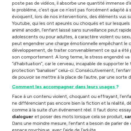
poste pas de vidéos, il absorbe une quantité immense d’in
le problème, c’est que ce n’est pas forcément adapté à 
évoquent, lors de nos interventions, des éléments vus su
Youtube, qui les ont apeurés ou choqués et sur lesquels
animé anodin, l’enfant laissé sans surveillance peut rap
adolescents ou pour adultes, à caractère violent ou sexuel
peut engendrer une charge émotionnelle empêchant le ce
développement, de traiter convenablement ce qui a été p
son comportement. A long terme, le stress engendré va 
“d’habituation”, car le cerveau, incapable de supporter l
protection “banaliser” celui-ci. Consécutivement, l’enfan
de pouvoir se mettre à la place de l’autre, par une sorte
Comment les accompagner dans leurs usages
?
Face à un contenu violent, choquant ou effrayant, l’enfan
ne différenciant pas encore bien la fiction et la réalit
comme à la suite d’un événement réel. Il faut donc essaye
dialoguer
et poser des mots lorsque cela se produit,
san
Dans une moindre mesure, l’enfant a besoin de parler de ce
espace psychique, avec l’aide de l’adulte.