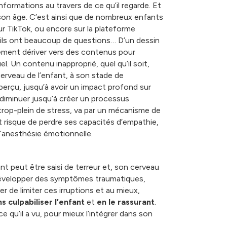
formations au travers de ce qu’il regarde. Et
son âge. C’est ainsi que de nombreux enfants
r TikTok, ou encore sur la plateforme
 ils ont beaucoup de questions… D’un dessin
idement dériver vers des contenus pour
. Un contenu inapproprié, quel qu’il soit,
rveau de l’enfant, à son stade de
erçu, jusqu’à avoir un impact profond sur
diminuer jusqu’à créer un processus
e trop-plein de stress, va par un mécanisme de
t risque de perdre ses capacités d’empathie,
 d’anesthésie émotionnelle.
t peut être saisi de terreur et, son cerveau
é, développer des symptômes traumatiques,
r de limiter ces irruptions et au mieux,
s culpabiliser l’enfant
et
en le rassurant
.
 qu’il a vu, pour mieux l’intégrer dans son