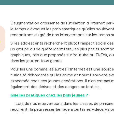
L’augmentation croissante de l’utilisation d’Internet pa
le temps d’évoquer les problématiques qu’elles soulèven
rencontrons au gré de nos interventions sur les temps sco
Si les adolescents recherchent plutôt l’aspect social de
un groupe ou de quête identitaire, les plus petits sont s
graphiques, tels que proposés sur Youtube ou TikTok, ou 
dans les jeux en tous genres.
Pour les uns comme les autres, l’Internet est une source 
curiosité débordante qui les anime et nourrit souvent av
exacerbée chez ces jeunes générations. Il n’en est pas m
également des dérives et des dangers potentiels.
Quelles pratiques chez les plus jeunes
?
Lors de nos interventions dans les classes de primair
récurrent : la peur ressentie face à certaines vidéos visio