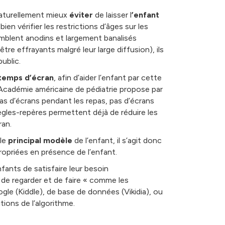
 naturellement mieux
éviter
de laisser l
’enfant
en vérifier les restrictions d’âges sur les
semblent anodins et largement banalisés
re effrayants malgré leur large diffusion), ils
ublic.
 temps d’écran
, afin d’aider l’enfant par cette
L’Académie américaine de pédiatrie propose par
as d’écrans pendant les repas, pas d’écrans
ègles-repères permettent déjà de réduire les
ran.
 le
principal modèle
de l’enfant, il s’agit donc
ropriées en présence de l’enfant.
ants de satisfaire leur besoin
s de regarder et de faire « comme les
le (Kiddle), de base de données (Vikidia), ou
ions de l’algorithme.