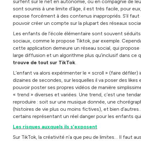
surfent sur le net en autonomie, ou en compagnie de le
sont soumis à une limite d’âge, il est très facile, pour eu
expose forcément à des contenus inappropriés. S’il faut
pouvoir créer un compte sur la plupart des réseaux sociaux
Les enfants de l’école élémentaire sont souvent séduits
sociaux, comme le propose Tiktok, par exemple. Cependant
cette application demeure un réseau social, qui propose
large diffusion et un algorithme plus qu’inclusif dans ce qu
trouve de tout sur TikTok
.
L’enfant va alors expérimenter le « scroll » (faire défiler
dizaines de secondes, sur lesquelles il va poser des likes
pouvoir poster ses propres vidéos de manière simplissime,
« trend » diverses et variées. Une trend, c’est une tend
reproduire : soit sur une musique donnée, une chorégrap
(histoires de vie plus ou moins fictives), et bien d’aut
certains représentant un réel danger pour les enfants qu
Les risques auxquels ils s’exposent
Sur TikTok, la créativité n’a que peu de limites… Il faut au