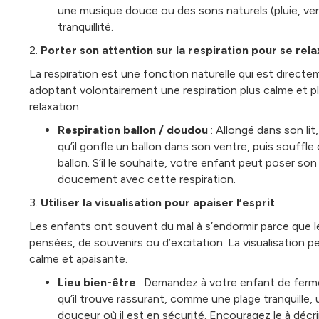
une musique douce ou des sons naturels (pluie, vent
tranquillité.
2.
Porter son attention sur la respiration pour se rel
La respiration est une fonction naturelle qui est direct
adoptant volontairement une respiration plus calme et p
relaxation.
Respiration ballon / doudou
: Allongé dans son lit
qu’il gonfle un ballon dans son ventre, puis souffl
ballon. S’il le souhaite, votre enfant peut poser so
doucement avec cette respiration.
3.
Utiliser la visualisation pour apaiser l’esprit
Les enfants ont souvent du mal à s’endormir parce que leu
pensées, de souvenirs ou d’excitation. La visualisation p
calme et apaisante.
Lieu bien-être
: Demandez à votre enfant de fermer
qu’il trouve rassurant, comme une plage tranquille, 
douceur où il est en sécurité. Encouragez le à décrire