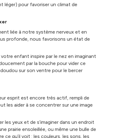
 léger) pour favoriser un climat de
axer
ement liée à notre système nerveux et en
lus profonde, nous favorisons un état de
, votre enfant inspire par le nez en imaginant
e doucement par la bouche pour vider ce
n doudou sur son ventre pour le bercer
r esprit est encore très actif, rempli de
eut les aider à se concentrer sur une image
 les yeux et de s’imaginer dans un endroit
une prairie ensoleillée, ou même une bulle de
 ce qu’il voit : les couleurs, les sons, les