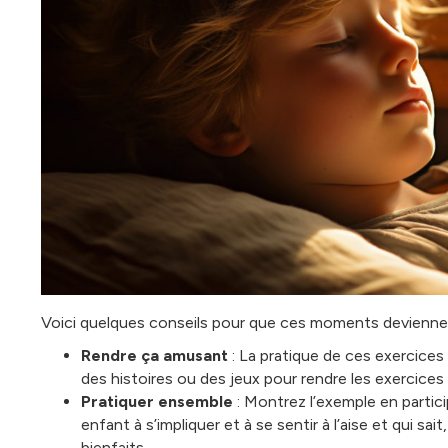
Voici quelques conseils pour que ces moments deviennen
Rendre ça amusant
: La pratique de ces exercices 
des histoires ou des jeux pour rendre les exercices 
Pratiquer ensemble
: Montrez l’exemple en partic
enfant à s’impliquer et à se sentir à l’aise et qui s
bienfaits.