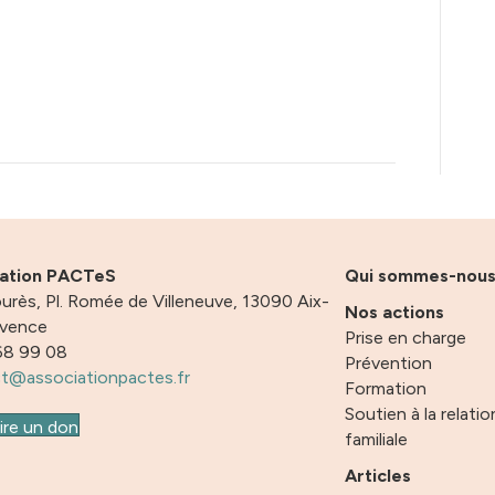
iation PACTeS
Qui sommes-nou
urès, Pl. Romée de Villeneuve, 13090 Aix-
Nos actions
ovence
Prise en charge
68 99 08
Prévention
t@associationpactes.fr
Formation
Soutien à la relatio
ire un don
familiale
Articles