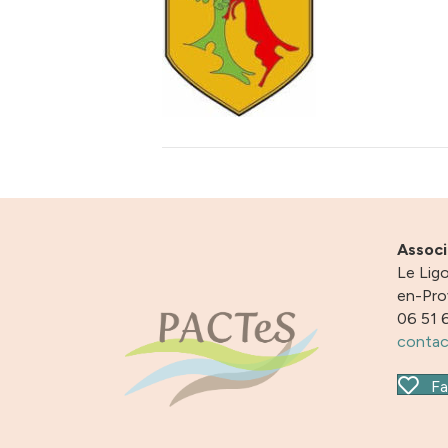
Assoc
Le Ligo
en-Pr
06 51 
contac
Fa