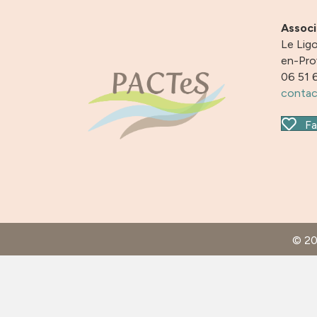
Assoc
Le Ligo
en-Pr
06 51 
contac
Fa
© 2