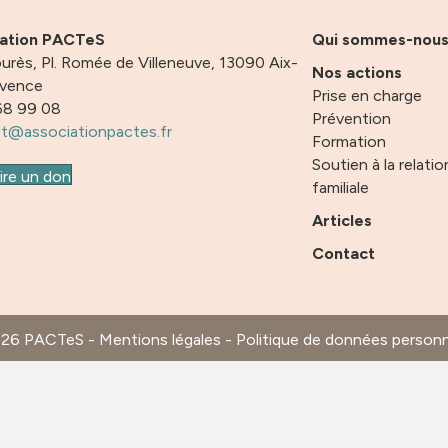
iation PACTeS
Qui sommes-nou
urès, Pl. Romée de Villeneuve, 13090 Aix-
Nos actions
ovence
Prise en charge
68 99 08
Prévention
t@associationpactes.fr
Formation
Soutien à la relatio
ire un don
familiale
Articles
Contact
026 PACTeS -
Mentions légales
-
Politique de données personn