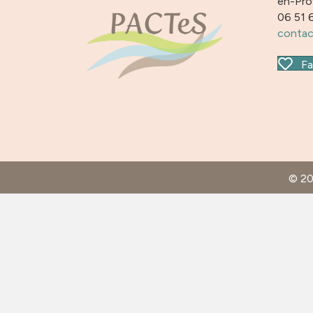
en-Pr
06 51 
contac
Fa
© 2