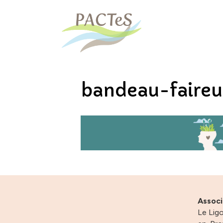
bandeau-faire
Assoc
Le Ligo