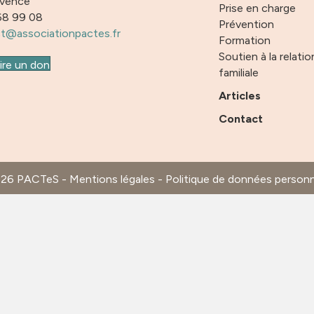
ovence
Prise en charge
68 99 08
Prévention
t@associationpactes.fr
Formation
Soutien à la relatio
ire un don
familiale
Articles
Contact
026 PACTeS -
Mentions légales
-
Politique de données personn