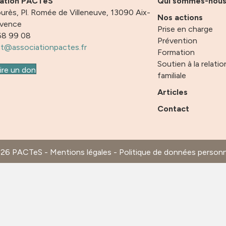
iation PACTeS
Qui sommes-nou
urès, Pl. Romée de Villeneuve, 13090 Aix-
Nos actions
ovence
Prise en charge
68 99 08
Prévention
t@associationpactes.fr
Formation
Soutien à la relatio
ire un don
familiale
Articles
Contact
026 PACTeS -
Mentions légales
-
Politique de données personn