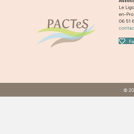
Assoc
Le Ligo
en-Pr
06 51 
contac
Fa
© 2