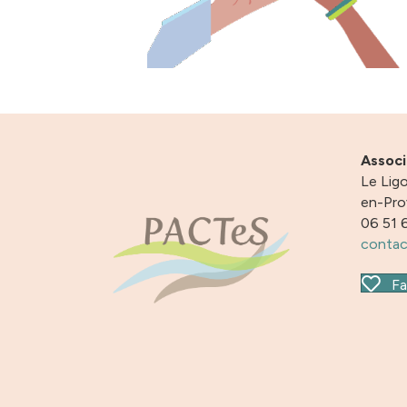
Assoc
Le Ligo
en-Pr
06 51 
contac
Fa