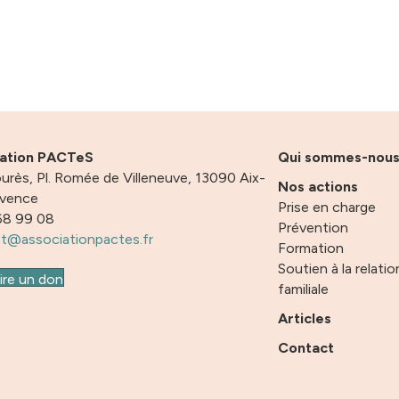
iation PACTeS
Qui sommes-nou
urès, Pl. Romée de Villeneuve, 13090 Aix-
Nos actions
ovence
Prise en charge
68 99 08
Prévention
t@associationpactes.fr
Formation
Soutien à la relatio
ire un don
familiale
Articles
Contact