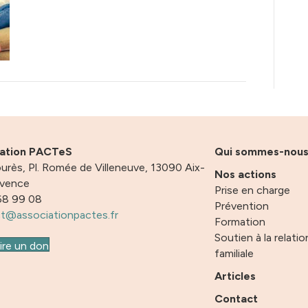
iation PACTeS
Qui sommes-nou
urès, Pl. Romée de Villeneuve, 13090 Aix-
Nos actions
ovence
Prise en charge
68 99 08
Prévention
t@associationpactes.fr
Formation
Soutien à la relatio
ire un don
familiale
Articles
Contact