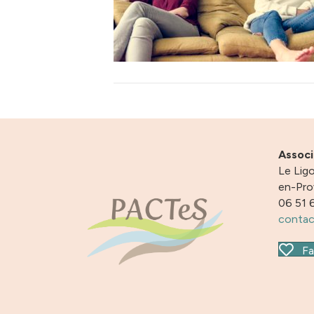
Assoc
Le Ligo
en-Pr
06 51 
contac
Fa